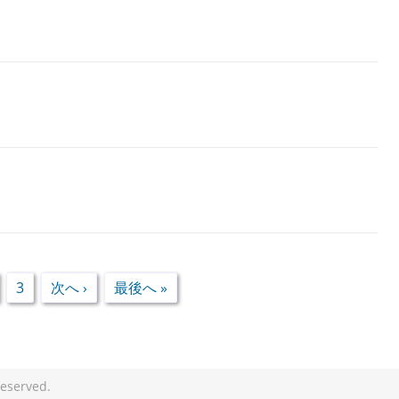
3
次へ ›
最後へ »
eserved.