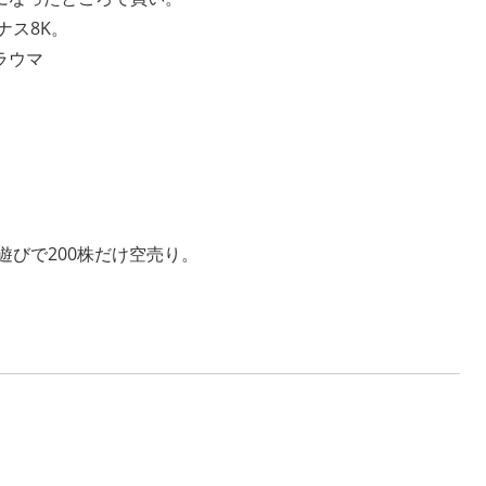
ナス8K。
ラウマ
遊びで200株だけ空売り。