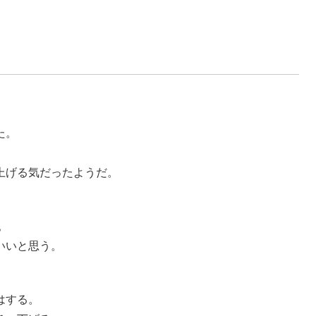
た。
。
上げる気だったようだ。
。
いいと思う。
はする。