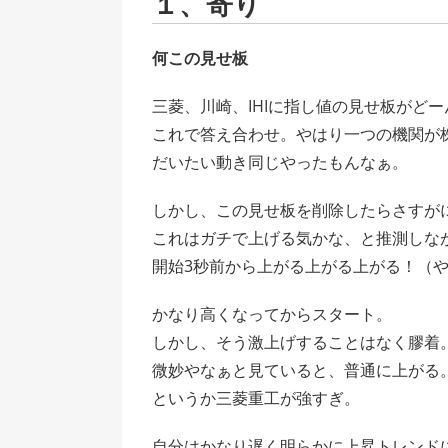
１、寄り
何この見せ板
三菱、川崎、IHIに指し値の見せ板がどー
これで答え合わせ。やはり一つの機関が
だいたい動き同じやったもんなぁ。
しかし、この見せ板を削除したらさすが
これはガチで上げる気かな、と推測しな
開始3秒前から上がる上がる上がる！（
かなり高くなってからスタート。
しかし、そう激上げすることはなく膠着
微妙やなぁと見ていると、普通に上がる
というか三菱重工が強すぎ。
自分はかなり遅く明らかに上昇トレンド