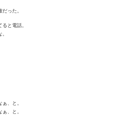
確だった。
てると電話。
な。
なぁ、と。
なぁ、と。
。