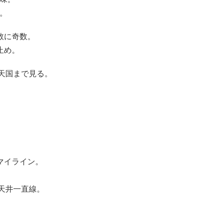
で。
数に奇数。
止め。
天国まで見る。
マイライン。
、
天井一直線。