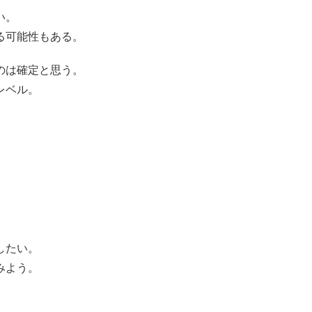
い。
る可能性もある。
のは確定と思う。
レベル。
。
したい。
みよう。