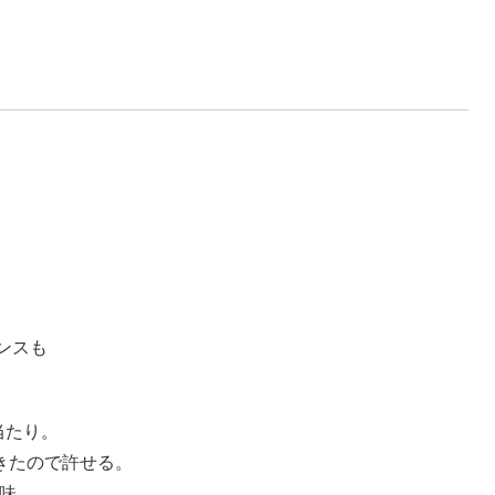
。
ンスも
当たり。
きたので許せる。
意味。