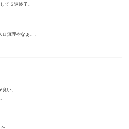
速して５連終了。
スロ無理やなぁ。。
が良い。
足。
。
った。