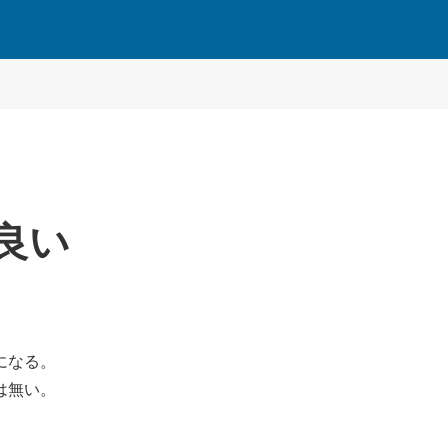
良い
になる。
は無い。