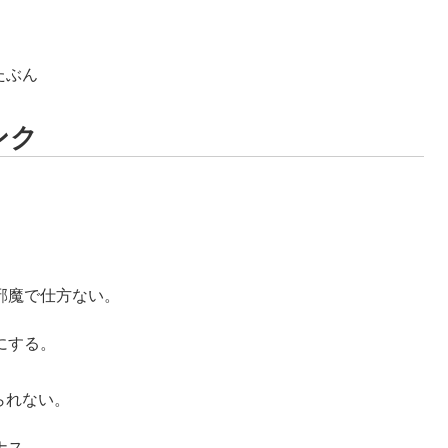
たぶん
ンク
。
邪魔で仕方ない。
にする。
。
られない。
ナス。