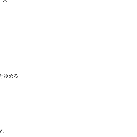
、
と冷める。
。
が、