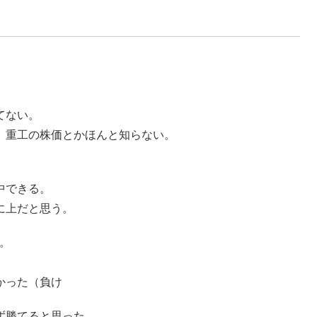
てない。
、重工の株価とかほんと知らない。
中できる。
に上だと思う。
度。
かった（負け
ず勝てると思った。