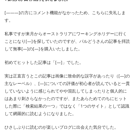
[———]の方にコメント機能がなかったため、こちらに失礼しま
す。
私事ですが来月からオーストラリアにワーキングホリデーに行く
ことになり[—]を探していたのですが、パルどうさんの記事を拝読
して無事[—]の[—]を購入いたしました。
初めてヒットした記事は「[—]」でした。
実は正直言うとこの記事は画像に致命的な誤字があったり（[—]の
主なレーベル）、[—]についての評価が初心者が読んでいると一貫
していないように感じられてやや混乱してしまったりと個人的に
はあまり刺さらなかったのですが、またあらためてのちにヒット
した際に「検索結果の一つ」ではなく「1つのサイト」として認識
して網羅的に読むようになりました。
ひさしぶりに読むのが楽しいブログに出会えた気分でした。