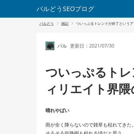
パルどうSEOブログ
パルどう
雑記
ついっぷるトレンドが終了というア
パル
更新日：2021/07/30
ついっぷるトレ
ィリエイト界隈
晴れやばい
雨が全く降らないので雑草も枯れてきた
そろそろ街路樹も枯れる頃だと思う。