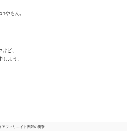
zonやもん。
やけど、
中しよう。
うアフィリエイト界隈の衝撃