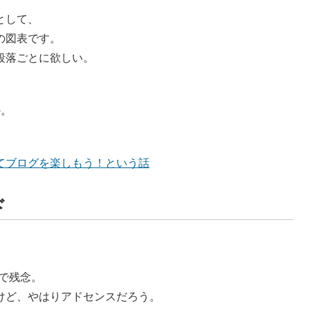
として、
の図表です。
段落ごとに欲しい。
。
か。
てブログを楽しもう！という話
ド
ので残念。
けど、やはりアドセンスだろう。