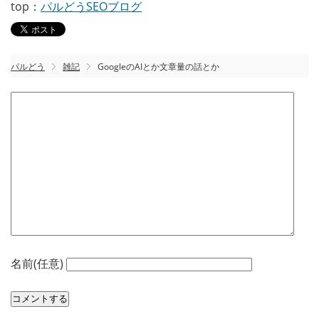
top：
パルどうSEOブログ
パルどう
雑記
GoogleのAIとか文章量の話とか
名前(任意)