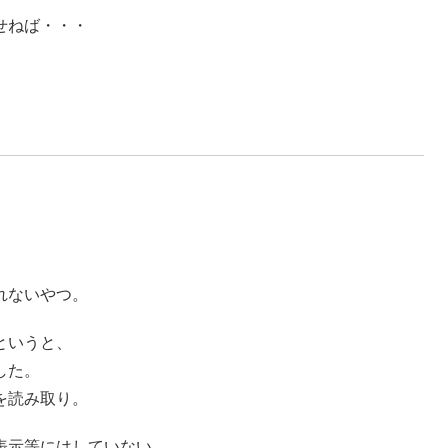
せねば・・・
れないやつ。
というと、
した。
を読み取り。
表示等にはしていない。