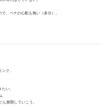
ので、ペナの心配も無い（多分）。
）
リンク。
きたい。
ね。
どん展開していこう。