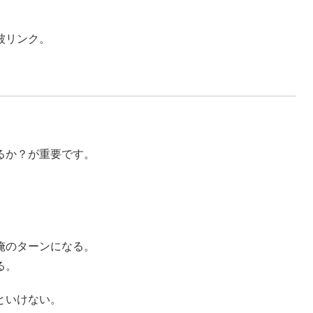
被リンク。
るか？が重要です。
。
。
俺のターンになる。
る。
といけない。