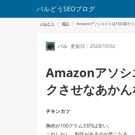
パルどうSEOブログ
パルどう
雑記
Amazonアソシエイトは1日2回
パル
更新日：2020/10/02
Amazonアソ
クさせなあかん
チキンカツ
胸肉が100グラム33円は安い。
これしかし、利益があるのか気になる。