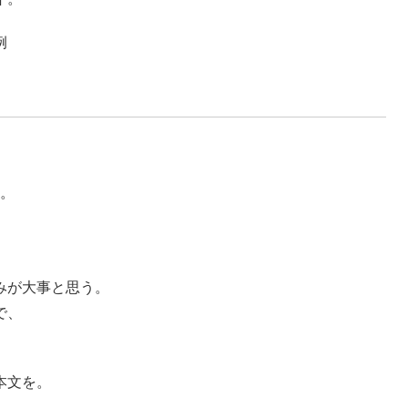
例
G。
みが大事と思う。
で、
本文を。