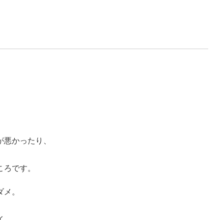
が悪かったり、
ころです。
ダメ。
。
イ。